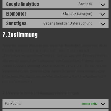
Google Analytics
Statistik
Elementor
Statistik (anonym)
Sonstiges
Gegenstand der Untersuchung
7. Zustimmung
Wenn du unsere Website das erste Mal besuchst, zeigen wir dir ein
Pop-Up mit einer Erklärung über Cookies. Sobald du auf
„Einstellungen speichern“ klickst, gibst du uns dein Einverständnis,
alle von dir gewählten Kategorien von Cookies und Plugins wie in
dieser Cookie-Erklärung beschrieben zu verwenden. Du kannst die
Verwendung von Cookies über deinen Browser deaktivieren, aber
bitte beachte, dass unsere Website dann unter Umständen nicht
richtig funktioniert.
7.1 Verwalte deine Zustimmungseinstellungen
Funktional
Immer aktiv