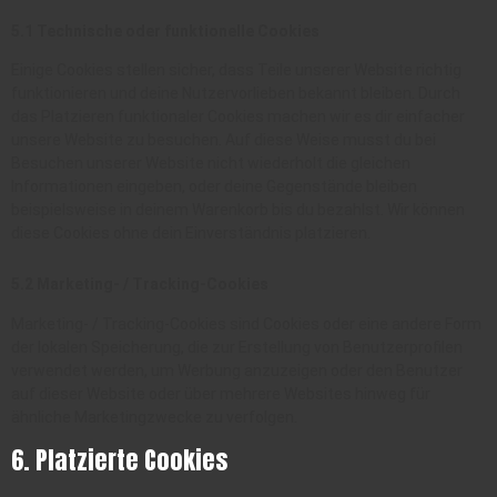
5.1 Technische oder funktionelle Cookies
Einige Cookies stellen sicher, dass Teile unserer Website richtig
funktionieren und deine Nutzervorlieben bekannt bleiben. Durch
das Platzieren funktionaler Cookies machen wir es dir einfacher
unsere Website zu besuchen. Auf diese Weise musst du bei
Besuchen unserer Website nicht wiederholt die gleichen
Informationen eingeben, oder deine Gegenstände bleiben
beispielsweise in deinem Warenkorb bis du bezahlst. Wir können
diese Cookies ohne dein Einverständnis platzieren.
5.2 Marketing- / Tracking-Cookies
Marketing- / Tracking-Cookies sind Cookies oder eine andere Form
der lokalen Speicherung, die zur Erstellung von Benutzerprofilen
verwendet werden, um Werbung anzuzeigen oder den Benutzer
auf dieser Website oder über mehrere Websites hinweg für
ähnliche Marketingzwecke zu verfolgen.
6. Platzierte Cookies