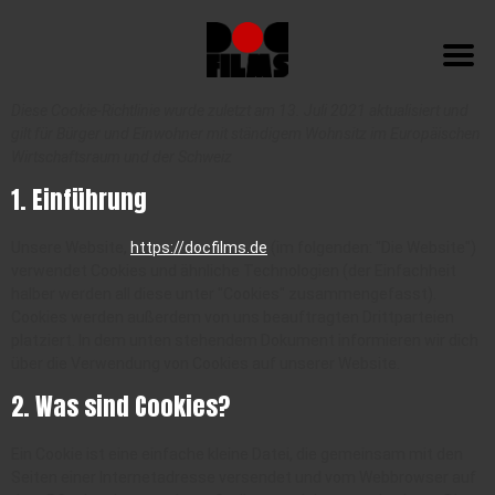
Diese Cookie-Richtlinie wurde zuletzt am 13. Juli 2021 aktualisiert und
gilt für Bürger und Einwohner mit ständigem Wohnsitz im Europäischen
Wirtschaftsraum und der Schweiz
1. Einführung
Unsere Website,
https://docfilms.de
(im folgenden: "Die Website")
verwendet Cookies und ähnliche Technologien (der Einfachheit
halber werden all diese unter "Cookies" zusammengefasst).
Cookies werden außerdem von uns beauftragten Drittparteien
platziert. In dem unten stehendem Dokument informieren wir dich
über die Verwendung von Cookies auf unserer Website.
2. Was sind Cookies?
Ein Cookie ist eine einfache kleine Datei, die gemeinsam mit den
Seiten einer Internetadresse versendet und vom Webbrowser auf