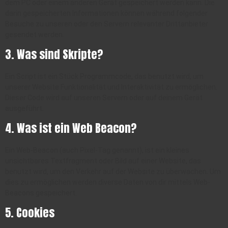
dem PC oder einem anderen Gerät gespeichert werden kann. Die
darin gespeicherten Informationen können während folgender
Besuche zu unseren oder den Servern relevanter Drittanbieter
gesendet werden.
3. Was sind Skripte?
Ein Script ist ein Stück Programmcode, das benutzt wird, um
unserer Website Funktionalität und Interaktivität zu ermöglichen.
Dieser Code wird auf unseren Servern oder auf deinem Gerät
ausgeführt.
4. Was ist ein Web Beacon?
Ein Web-Beacon (auch Pixel-Tag genannt), ist ein kleines
unsichtbares Textfragment oder Bild auf einer Website, das
benutzt wird, um den Verkehr auf der Website zu überwachen. Um
dies zu ermöglichen werden diverse Daten von dir mittels Web-
Beacons gespeichert.
5. Cookies