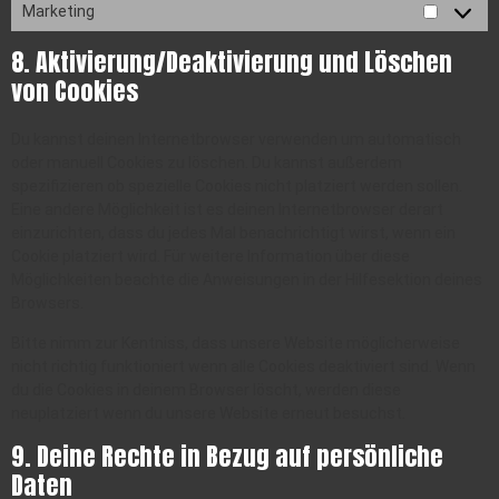
Marketing
8. Aktivierung/Deaktivierung und Löschen
von Cookies
Du kannst deinen Internetbrowser verwenden um automatisch
oder manuell Cookies zu löschen. Du kannst außerdem
spezifizieren ob spezielle Cookies nicht platziert werden sollen.
Eine andere Möglichkeit ist es deinen Internetbrowser derart
einzurichten, dass du jedes Mal benachrichtigt wirst, wenn ein
Cookie platziert wird. Für weitere Information über diese
Möglichkeiten beachte die Anweisungen in der Hilfesektion deines
Browsers.
Bitte nimm zur Kentniss, dass unsere Website möglicherweise
nicht richtig funktioniert wenn alle Cookies deaktiviert sind. Wenn
du die Cookies in deinem Browser löscht, werden diese
neuplatziert wenn du unsere Website erneut besuchst.
9. Deine Rechte in Bezug auf persönliche
Daten