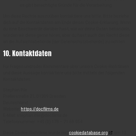
es gibt berechtigte Gründe für die Verarbeitung.
Um diese Rechte auszuüben kontaktiere uns bitte. Bitte beziehe
dich auf die Kontaktdaten am Ende dieser Cookie-Erklärung. Wenn
du eine Beschwerde darüber hast, wie wir deine Daten behandeln,
würden wir diese gerne hören, aber du hast auch das Recht diese
an die Aufsichtsbehörde (der Datenschutzbehörde) zu richten.
10. Kontaktdaten
Für Fragen und/oder Kommentare über unsere Cookie-Richtlinien
und diese Aussage kontaktiere uns bitte mittels der folgenden
Kontaktdaten:
Stephan Ihle
Prellerstraße 21, 01309 Dresden
Deutschland
Website:
https://docfilms.de
E-Mail:
ed.smlifcod@elhi.nahpets
Telefonnummer: +49 (0) 178 – 71 68 954
Diese Cookie-Richtlinie wurde mit
cookiedatabase.org
am 13.