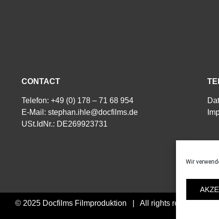
CONTACT
TE
Telefon: +49 (0) 178 – 71 68 954
Da
E-Mail:
stephan.ihle@docfilms.de
Im
USt.IdNr.: DE269923731
Wir verwend
AKZE
© 2025 Docfilms Filmproduktion | All rights reserved.